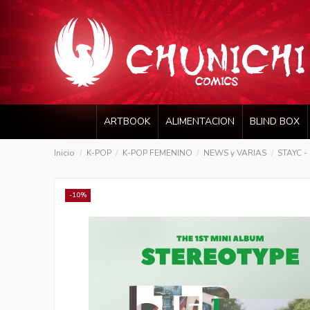
ARTBOOK
ALIMENTACION
BLIND BOX
Inicio
K-POP
K-POP FEMENINO
NEWS y VARIAS
STAYC -
-10%