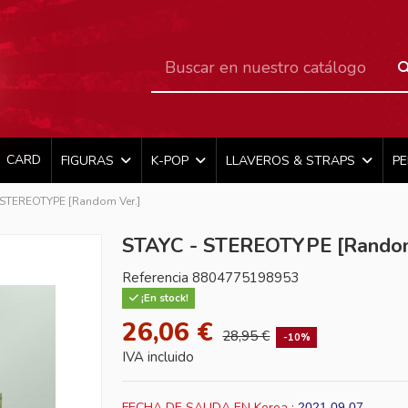
CARD
FIGURAS
K-POP
LLAVEROS & STRAPS
P
 STEREOTYPE [Random Ver.]
STAYC - STEREOTYPE [Random
Referencia
8804775198953
¡En stock!
26,06 €
28,95 €
-10%
IVA incluido
FECHA DE SALIDA EN Korea :
2021-09-07