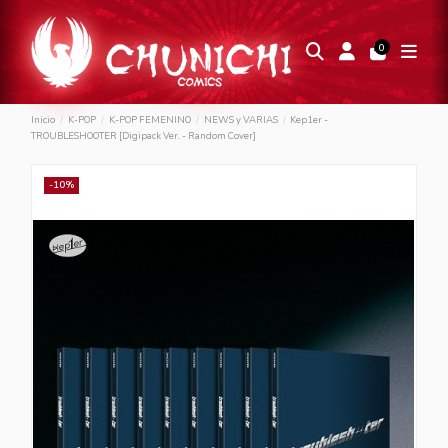
0
Inicio
K-POP
K-POP FEMENINO
NEWS y VARIAS
Kep1er -
TROUBLESHOOTER [Digipack Ver. - Random Cover]
-10%