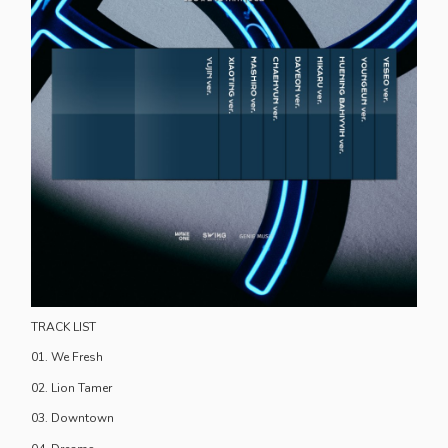
TRACK LIST
01. We Fresh
02. Lion Tamer
03. Downtown