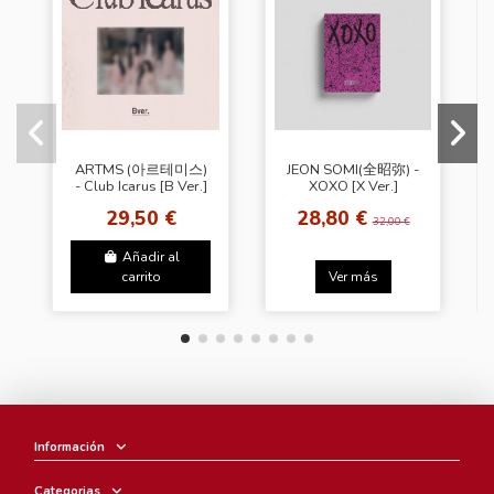
ARTMS (아르테미스)
JEON SOMI(全昭弥) -
- Club Icarus [B Ver.]
XOXO [X Ver.]
29,50 €
28,80 €
32,00 €
Añadir al
carrito
Ver más
Información
Categorias