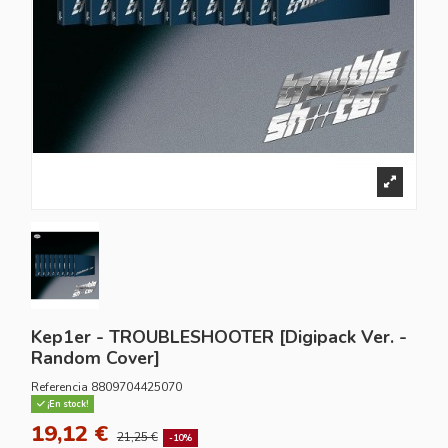
Kep1er - TROUBLESHOOTER [Digipack Ver. -
Random Cover]
Referencia
8809704425070
¡En stock!
19,12 €
21,25 €
-10%