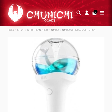
0
Inicio
K-POP
K-POP FEMENINO
NMIXX
NMIXX OFFICIAL LIGHT STICK