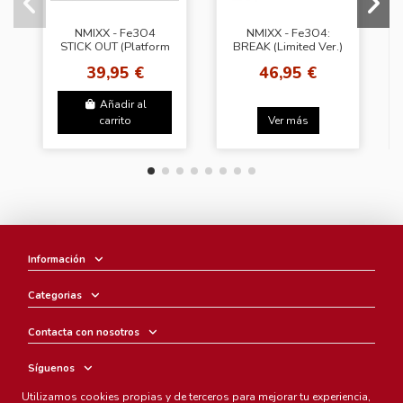
NMIXX - Fe3O4
NMIXX - Fe3O4:
STICK OUT (Platform
BREAK (Limited Ver.)
Album Nemo Ver.
+ JYP shop Gift (JYP)
39,95 €
46,95 €
[Set.]) + Polaroid
Photocard + Washi...
Añadir al
carrito
Ver más
Información
Categorias
Contacta con nosotros
Síguenos
Utilizamos cookies propias y de terceros para mejorar tu experiencia,