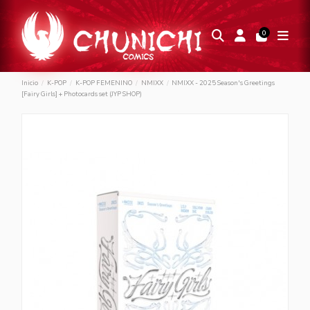
0
Inicio
K-POP
K-POP FEMENINO
NMIXX
NMIXX - 2025 Season's Greetings
[Fairy Girls] + Photocards set (JYP SHOP)