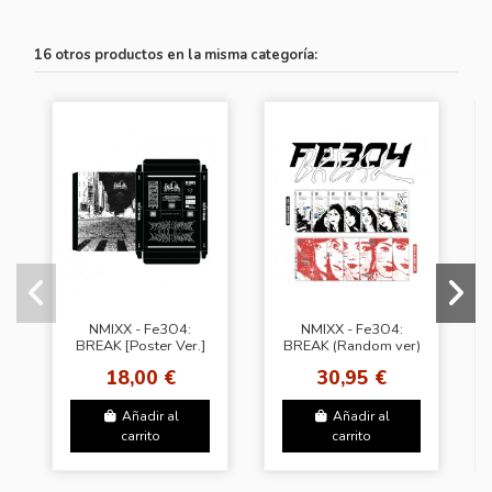
16 otros productos en la misma categoría:
NMIXX - Fe3O4:
NMIXX - Fe3O4:
BREAK [Poster Ver.]
BREAK (Random ver)
+ JYP shop Gift (JYP)
18,00 €
30,95 €
Añadir al
Añadir al
carrito
carrito