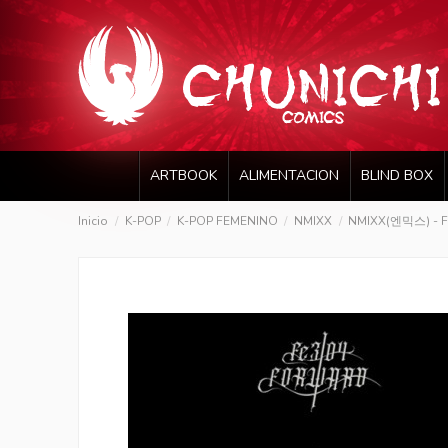
ARTBOOK
ALIMENTACION
BLIND BOX
Inicio
K-POP
K-POP FEMENINO
NMIXX
NMIXX(엔믹스) - Fe