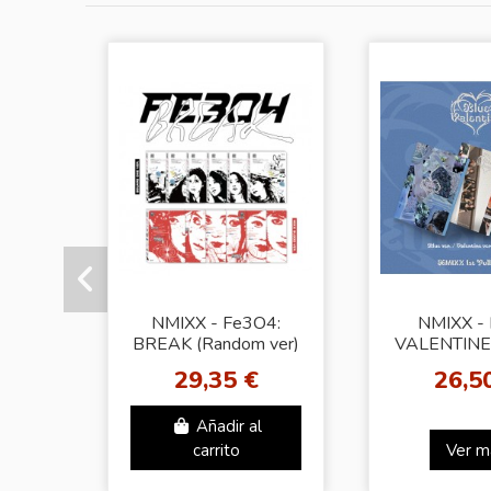
NMIXX - Fe3O4:
NMIXX -
BREAK (Random ver)
VALENTINE 
+ Random Photocard
Rand
29,35 €
26,5
(SW)
Añadir al
carrito
Ver m