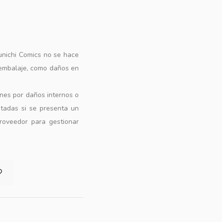
unichi Comics no se hace
 embalaje, como daños en
ones por daños internos o
ptadas si se presenta un
roveedor para gestionar