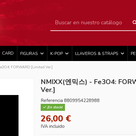
CARD
FIGURAS
K-POP
LLAVEROS & STRAPS
P
3O4: FORWARD [Limited Ver.]
NMIXX(엔믹스) - Fe3O4: FORW
Ver.]
Referencia
8809954228988
¡En stock!
26,00 €
IVA incluido