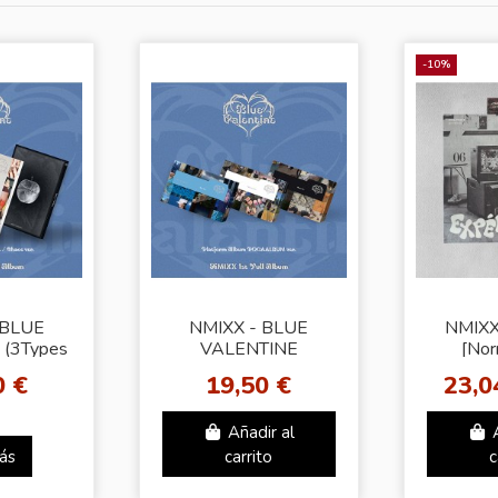
-10%
 BLUE
NMIXX - BLUE
NMIXX
(3Types
VALENTINE
[Nor
om)
(Platform Ver.)
0 €
19,50 €
23,0
(3Types Random)
Añadir al
ás
carrito
c