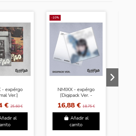
-10%
 - expérgo
NMIXX - expérgo
NM
mal Ver.]
[Digipack Ver. -
BREA
Random Cover]
+ JY
4 €
16,88 €
25,60 €
18,75 €
Añadir al
Añadir al
arrito
carrito