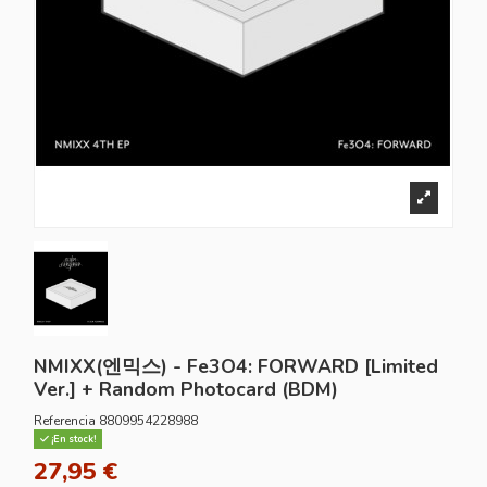
NMIXX(엔믹스) - Fe3O4: FORWARD [Limited
Ver.] + Random Photocard (BDM)
Referencia
8809954228988
¡En stock!
27,95 €