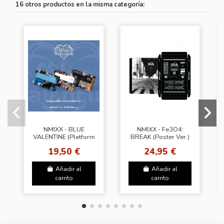
16 otros productos en la misma categoría:
NMIXX - BLUE
NMIXX - Fe3O4:
VALENTINE (Platform
BREAK (Poster Ver.)
Ver.) (3Types
+ JYP shop Gift (JYP)
19,50 €
24,95 €
Random)
Añadir al
Añadir al
carrito
carrito