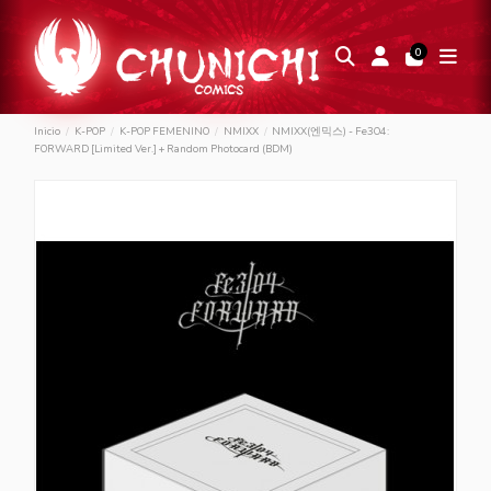
0
Inicio
K-POP
K-POP FEMENINO
NMIXX
NMIXX(엔믹스) - Fe3O4:
FORWARD [Limited Ver.] + Random Photocard (BDM)