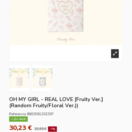
OH MY GIRL - REAL LOVE [Fruity Ver.]
(Random Fruity/Floral Ver.))
Referencia
8803581202397
¡En stock!
30,23 €
32,50 €
-7%