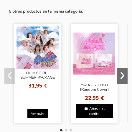
5 otros productos en la misma categoría:
OH MY GIRL -
SUMMER PACKAGE
FALL IN LOVE
31,95 €
YooA - SELFISH
[Random Cover]
22,95 €
Añadir al
Ver más
carrito