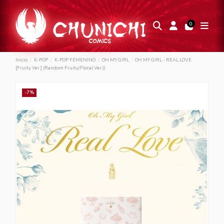
0
Inicio
K-POP
K-POP FEMENINO
OH MY GIRL
OH MY GIRL - REAL LOVE
[Fruity Ver.] (Random Fruity/Floral Ver.))
-7%