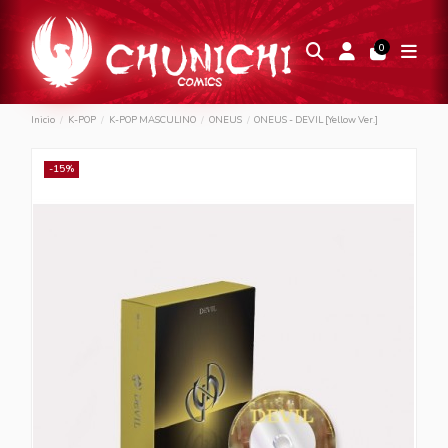
0
Inicio
K-POP
K-POP MASCULINO
ONEUS
ONEUS - DEVIL [Yellow Ver.]
-15%