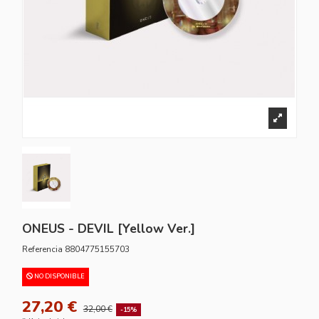
ONEUS - DEVIL [Yellow Ver.]
Referencia
8804775155703
NO DISPONIBLE
27,20 €
32,00 €
-15%