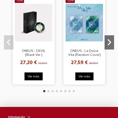
-15%
-10%
ONEUS - DEVIL
ONEUS - La Dolce
[Black Ver.]
Vita [Random Cover]
27,20 €
27,59 €
32,00 €
30,65 €
Ver más
Ver más
Información