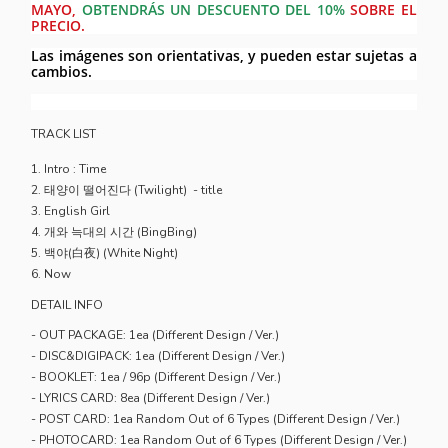
MAYO,
OBTENDRÁS UN DESCUENTO DEL 10%
SOBRE EL
PRECIO.
Las imágenes son orientativas, y pueden estar sujetas a
cambios.
TRACK LIST
1. Intro : Time
2. 태양이 떨어진다 (Twilight) - title
3. English Girl
4. 개와 늑대의 시간 (BingBing)
5. 백야(白夜) (White Night)
6. Now
DETAIL INFO
- OUT PACKAGE: 1ea (Different Design / Ver.)
- DISC&DIGIPACK: 1ea (Different Design / Ver.)
- BOOKLET: 1ea / 96p (Different Design / Ver.)
- LYRICS CARD: 8ea (Different Design / Ver.)
- POST CARD: 1ea Random Out of 6 Types (Different Design / Ver.)
- PHOTOCARD: 1ea Random Out of 6 Types (Different Design / Ver.)