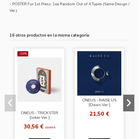
- POSTER For 1st Press: 1ea Random Out of 4 Types (Same Design /
Ver.)
16 otros productos en la misma categoría:
-10%
ONEUS - RAISE US
[Dawn Ver.]
21,50 €
ONEUS - TRICKSTER
[Joker Ver.]
30,56 €
33,95 €