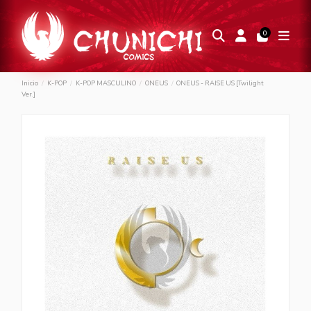
0
Inicio
K-POP
K-POP MASCULINO
ONEUS
ONEUS - RAISE US [Twilight
Ver.]