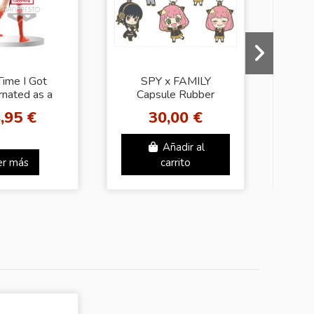
Time I Got
SPY x FAMILY
Esp
rnated as a
Capsule Rubber
of
Otherworlder
Mascot Figure
,95 €
30,00 €
2 - Milim
17088)
Añadir al
er más
carrito