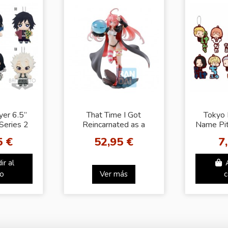
er 6.5”
That Time I Got
Tokyo
Series 2
Reincarnated as a
Name Pi
Slime Milim
M
5 €
52,95 €
7
Ichibansho Harvest
Festival
ir al
to
Ver más
c