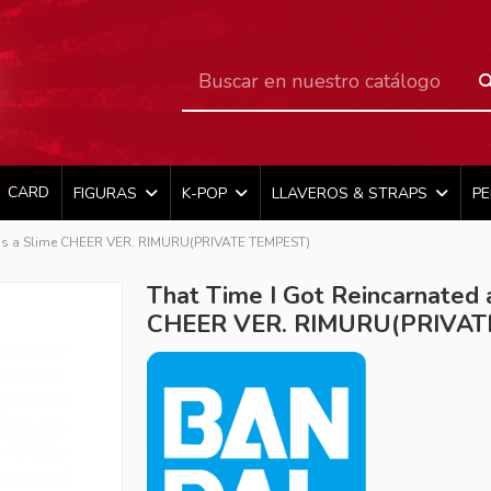
CARD
FIGURAS
K-POP
LLAVEROS & STRAPS
P
d as a Slime CHEER VER. RIMURU(PRIVATE TEMPEST)
That Time I Got Reincarnated 
CHEER VER. RIMURU(PRIVAT