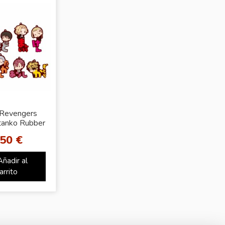
 Revengers
tanko Rubber
ascot
,50 €
Añadir al
arrito