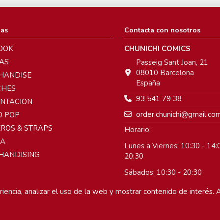
ias
Contacta con nosotros
OOK
CHUNICHI COMICS
AS
Passeig Sant Joan, 21
08010 Barcelona
HANDISE
España
CHES
93 541 79 38
ENTACION
order.chunichi@gmail.co
O POP
ROS & STRAPS
Horario:
A
Lunes a Viernes: 10:30 - 14:0
HANDISING
20:30
Sábados: 10:30 - 20:30
Domingos: Cerrado
iencia, analizar el uso de la web y mostrar contenido de interés. A