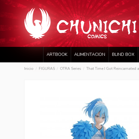
ARTBOOK
ALIMENTACION
BLIND BOX
Inicio
FIGURAS
OTRA Series
That Time I Got Reincarnate