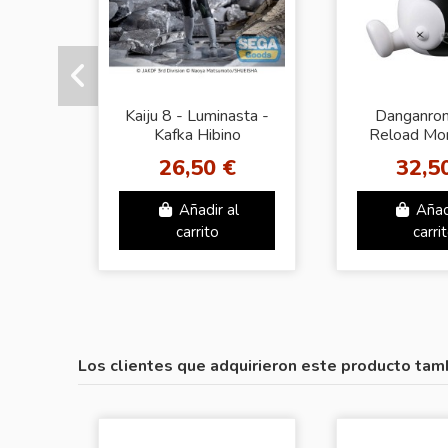
Kaiju 8 - Luminasta -
Danganron
Kafka Hibino
Reload Mo
FIGU
26,50 €
32,5
Añadir al
Añad
carrito
carri
Los clientes que adquirieron este producto tam