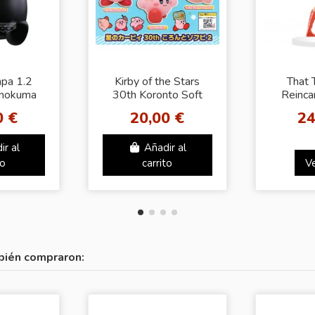
pa 1.2
Kirby of the Stars
That 
nokuma
30th Koronto Soft
Reinca
RE
vinyl figure 2 (Set
Slime -
0 €
20,00 €
24
completo)
Vol.
(BP
ir al
Añadir al
to
carrito
V
bién compraron: