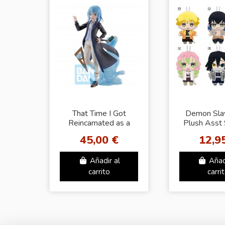
That Time I Got
Demon Slay
Reincarnated as a
Plush Asst 
Slime TEACHER
45,00 €
12,9
VER.
RIMURU(PRIVATE
Añadir al
Añad
TEMPEST)
carrito
carri