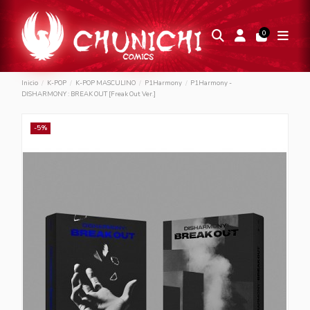
0
Inicio
K-POP
K-POP MASCULINO
P1Harmony
P1Harmony -
DISHARMONY : BREAK OUT [Freak Out Ver.]
-5%