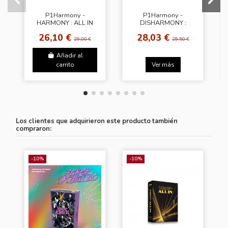
P1Harmony -
P1Harmony -
HARMONY : ALL IN
DISHARMONY :
[Random Cover]
BREAK OUT [Break
26,10 €
28,03 €
Out Ver.]
29,00 €
29,50 €
Añadir al
carrito
Ver más
Los clientes que adquirieron este producto también
compraron:
-10%
-10%