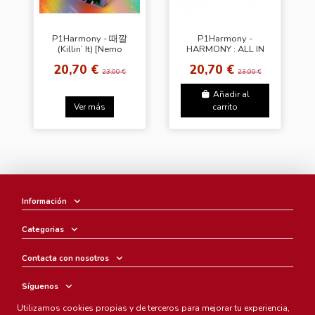
P1Harmony - 때깔
P1Harmony -
(Killin’ It) [Nemo
HARMONY : ALL IN
Album Ver.]
[Fit In Ver.]
20,70 €
20,70 €
23,00 €
23,00 €
Añadir al
Ver más
carrito
Información
Categorias
Contacta con nosotros
Síguenos
Utilizamos cookies propias y de terceros para mejorar tu experiencia,