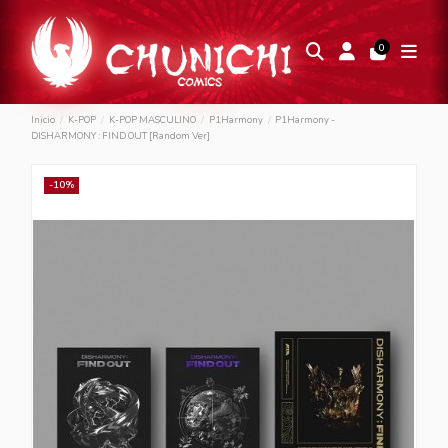
0
Inicio
K-POP
K-POP MASCULINO
P1Harmony
P1Harmony -
DISHARMONY : FIND OUT [Random Ver]
-10%