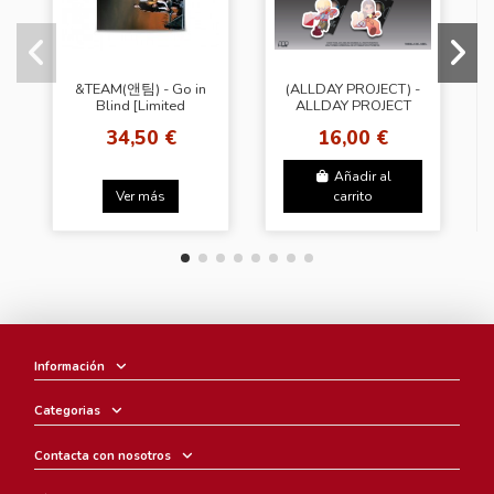
&TEAM(앤팀) - Go in
(ALLDAY PROJECT) -
Blind [Limited
ALLDAY PROJECT
Edition]
[Photocard Pack Ver.
34,50 €
16,00 €
- Random Cover]
Añadir al
Ver más
carrito
Información
Categorias
Contacta con nosotros