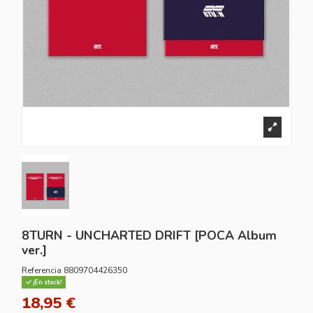
8TURN - UNCHARTED DRIFT [POCA Album
ver.]
Referencia
8809704426350
¡En stock!
18,95 €