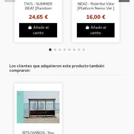
TWS - SUMMER
NEXZ - Ride the Vibe
BEAT [Random
[Platform Nemo Ver.]
Cover]
24,65 €
16,00 €
Añadir al
Añadir al
carrito
carrito
Los clientes que adquirieron este producto también
compraron:
BTS [WINGS : You