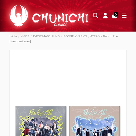
0
Inicio
K-POP
K-POP MASCULINO
ROOKIE y VARIOS
&TEAM - Back to Life
[Random Cover]