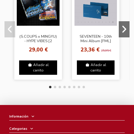
(S.COUPS x MINGYU)
SEVENTEEN - 10th
- HYPE VIBES [2
Mini Album [FML]
Types]
(Weverse Albums
29,00 €
23,36 €
POB ver.)
25,95 €
Añadir al
Añadir al
carrito
carrito
Información
Categorias