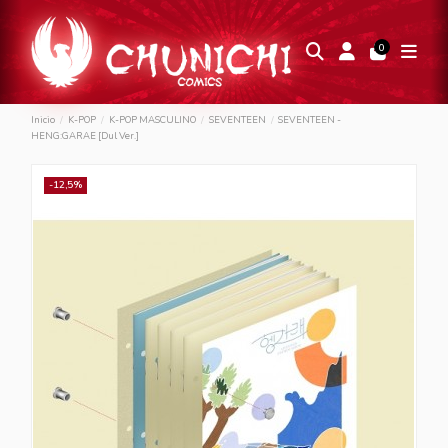
0
Inicio
K-POP
K-POP MASCULINO
SEVENTEEN
SEVENTEEN -
HENG:GARAE [Dul Ver.]
-12,5%