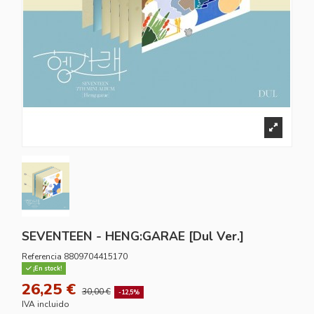
SEVENTEEN - HENG:GARAE [Dul Ver.]
Referencia
8809704415170
¡En stock!
26,25 €
30,00 €
-12,5%
IVA incluido