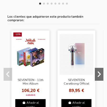
Los clientes que adquirieron este producto también
compraron:
-10%
SEVENTEEN - 11th
SEVENTEEN
Mini Album
Caratbong Official
[SEVENTEENTH
Light stick ver.3
106,20 €
89,95 €
HEAVEN] (SET Ver.) +
Weverse Gift (WS)
118,00 €
Añadir al
Añadir al