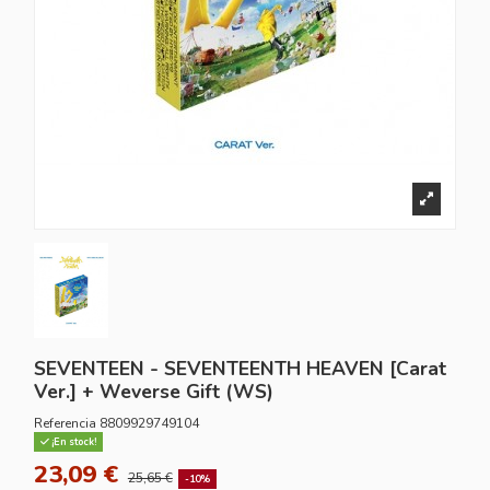
SEVENTEEN - SEVENTEENTH HEAVEN [Carat
Ver.] + Weverse Gift (WS)
Referencia
8809929749104
¡En stock!
23,09 €
25,65 €
-10%