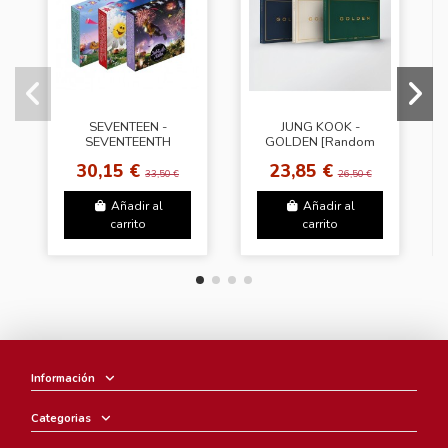
SEVENTEEN -
JUNG KOOK -
SEVENTEENTH
GOLDEN [Random
HEAVEN [PM 10:23
Cover]
30,15 €
23,85 €
Ver.]
33,50 €
26,50 €
Añadir al
Añadir al
carrito
carrito
Información
Categorias