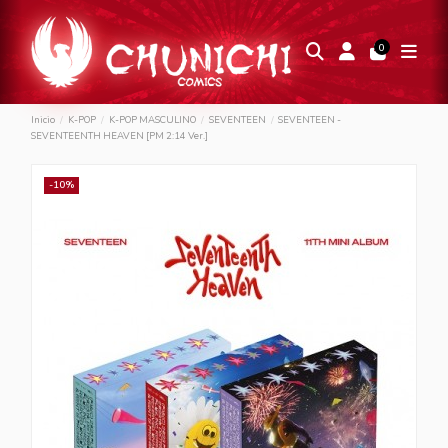
0
Inicio
K-POP
K-POP MASCULINO
SEVENTEEN
SEVENTEEN -
SEVENTEENTH HEAVEN [PM 2:14 Ver.]
-10%