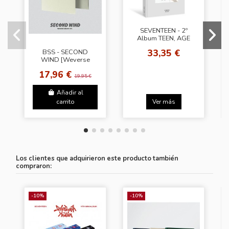
SEVENTEEN - 2º
Album TEEN, AGE
[White Ver.]
33,35 €
BSS - SECOND
WIND [Weverse
Albums Ver.]
17,96 €
19,95 €
Añadir al
carrito
Ver más
Los clientes que adquirieron este producto también
compraron:
-10%
-10%