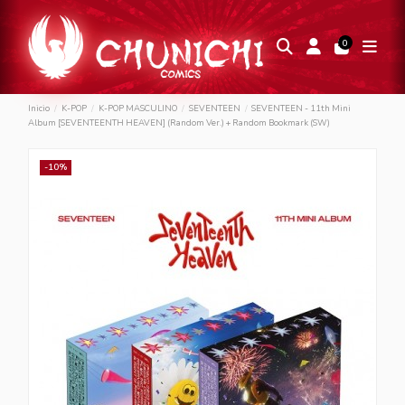
0
Inicio
K-POP
K-POP MASCULINO
SEVENTEEN
SEVENTEEN - 11th Mini
Album [SEVENTEENTH HEAVEN] (Random Ver.) + Random Bookmark (SW)
-10%