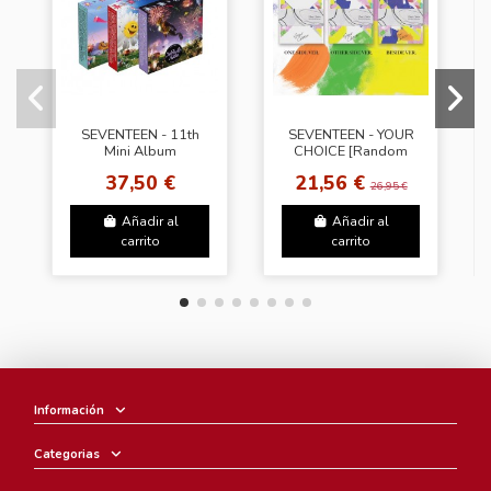
SEVENTEEN - 11th
SEVENTEEN - YOUR
Mini Album
CHOICE [Random
[SEVENTEENTH
Ver.]
37,50 €
21,56 €
HEAVEN] (Random
26,95 €
Ver.) + [LUCKY
DRAW] (SW)
Añadir al
Añadir al
carrito
carrito
Información
Categorias