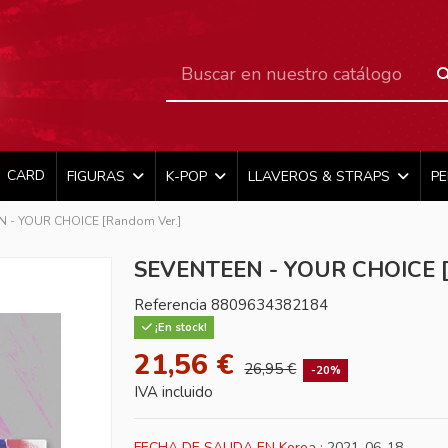
CARD
FIGURAS
K-POP
LLAVEROS & STRAPS
P
 - YOUR CHOICE [Random Ver.]
SEVENTEEN - YOUR CHOICE [
Referencia
8809634382184
¡En stock!
21,56 €
26,95 €
-20%
IVA incluido
FECHA DE SALIDA EN Korea :
2021-06-18