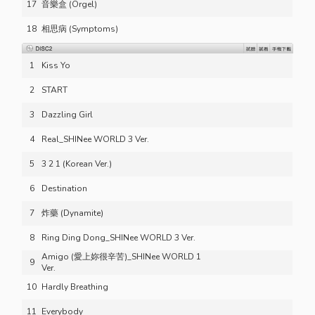
17
音樂盒 (Orgel)
18
相思病 (Symptoms)
1
Kiss Yo
2
START
3
Dazzling Girl
4
Real_SHINee WORLD 3 Ver.
5
3 2 1 (Korean Ver.)
6
Destination
7
炸藥 (Dynamite)
8
Ring Ding Dong_SHINee WORLD 3 Ver.
Amigo (愛上妳很辛苦)_SHINee WORLD 1
9
Ver.
10
Hardly Breathing
11
Everybody