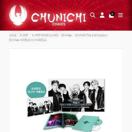
0
Inicio
K-POP
K-POP MASCULINO
SHINee
SHINEE The 3rd Concert -
SHINee WORLD III IN SEOUL