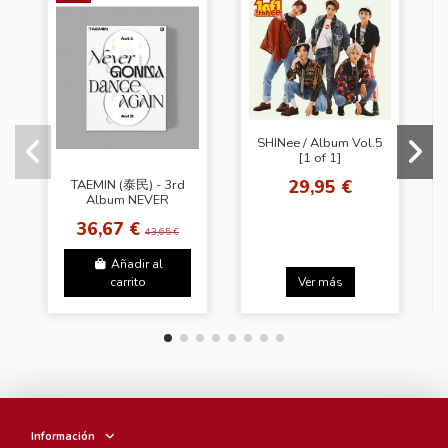
SHINee / Album Vol.5
[1 of 1]
29,95 €
TAEMIN (泰民) - 3rd
Album NEVER
GONNA DANCE
36,67 €
AGAIN [Extended
43,65 €
Ver.]
Añadir al
carrito
Ver más
Información