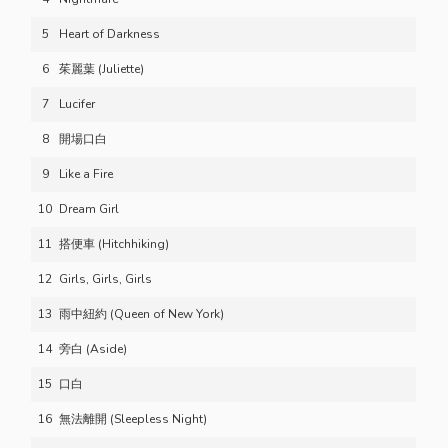
5
Heart of Darkness
6
茱麗葉 (Juliette)
7
Lucifer
8
開場口白
9
Like a Fire
10
Dream Girl
11
搭便車 (Hitchhiking)
12
Girls, Girls, Girls
13
雨中紐約 (Queen of New York)
14
旁白 (Aside)
15
口白
16
無法離開 (Sleepless Night)