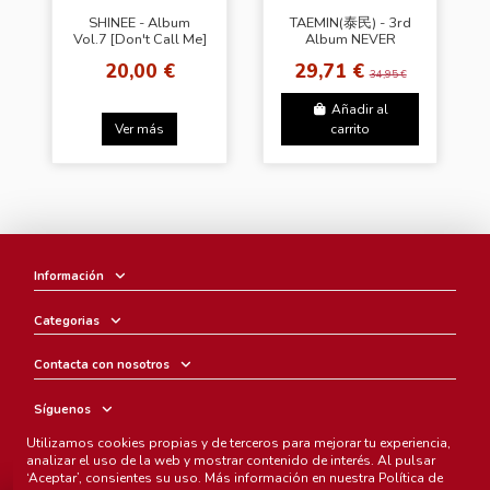
SHINEE - Album
TAEMIN(泰民) - 3rd
Vol.7 [Don't Call Me]
Album NEVER
(Jewel Case Ver.)
GONNA DANCE
20,00 €
29,71 €
Taemin Ver.
AGAIN : ACT 2
34,95 €
[Messiah Ver.]
Añadir al
Ver más
carrito
Información
Categorias
Contacta con nosotros
Síguenos
Utilizamos cookies propias y de terceros para mejorar tu experiencia,
Boletín
analizar el uso de la web y mostrar contenido de interés. Al pulsar
‘Aceptar’, consientes su uso. Más información en nuestra
Política de