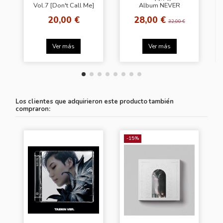
Vol.7 [Don't Call Me]
Album NEVER
(Jewel Case Ver.) Key
GONNA DANCE
20,00 €
28,00 €
Ver.
AGAIN : ACT 1
32,00 €
[Suspect Ver.]
Ver más
Ver más
Los clientes que adquirieron este producto también
compraron:
-15%