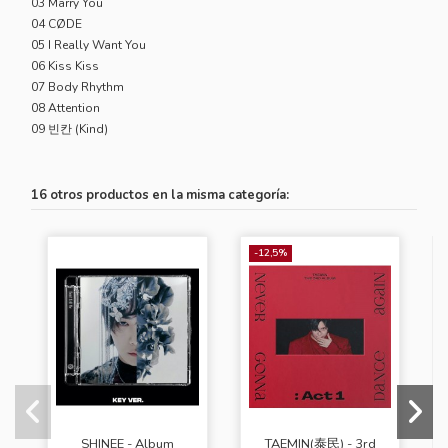
03 Marry You
04 CØDE
05 I Really Want You
06 Kiss Kiss
07 Body Rhythm
08 Attention
09 빈칸 (Kind)
16 otros productos en la misma categoría:
-12,5%
SHINEE - Album
TAEMIN(泰民) - 3rd