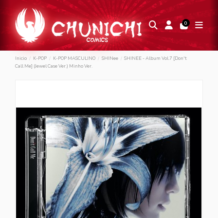
0
Inicio
K-POP
K-POP MASCULINO
SHINee
SHINEE - Album Vol.7 [Don't
Call Me] (Jewel Case Ver.) Minho Ver.