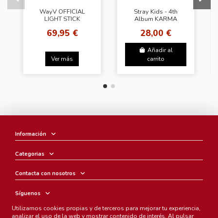
WayV OFFICIAL
Stray Kids - 4th
LIGHT STICK
Album KARMA
[Karma Ver.] +
69,95 €
28,00 €
Random Photocard
(BDM)
Añadir al
Ver más
carrito
Información
Categorias
Contacta con nosotros
Síguenos
Utilizamos cookies propias y de terceros para mejorar tu experiencia,
Boletín
analizar el uso de la web y mostrar contenido de interés. Al pulsar