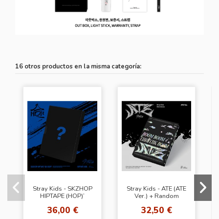
16 otros productos en la misma categoría:
Stray Kids - SKZHOP
Stray Kids - ATE (ATE
HIPTAPE (HOP)’
Ver.) + Random
[HIPTAPE Ver.] +
Photocard (JYP
36,00 €
32,50 €
Random Photocard
SHOP)
(Aladin)