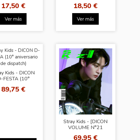
P)’ [PLATFORM
‘(HOP)’
17,50 €
18,50 €
LBUM_NEMO
[ACCORDION Ver. -
VER.]
Random Cover]
Ver más
Ver más
ay Kids - DICON
-FESTA (10°
aniversario de
89,75 €
dispatch)
Stray Kids - [DICON
VOLUME N°21
STRAY KIDS B-
69,95 €
SECRET KIDZ] (LEE