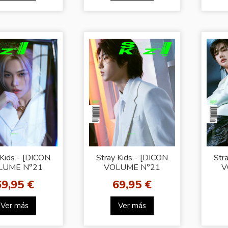
 Kids - [DICON
Stray Kids - [DICON
Str
LUME N°21
VOLUME N°21
V
AY KIDS B-
STRAY KIDS B-
S
69,95 €
69,95 €
CRET KIDZ]
SECRET KIDZ] (HAN
S
FELIX VER)
VER)
(
Ver más
Ver más