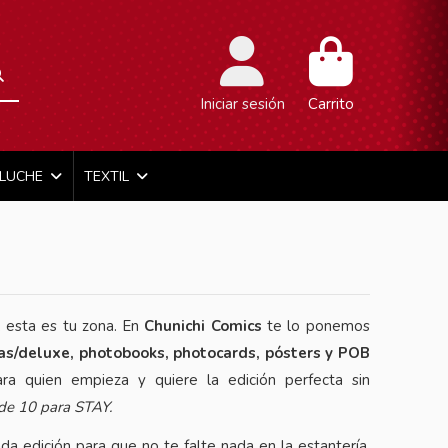
Iniciar sesión
Carrito
ELUCHE
TEXTIL
, esta es tu zona. En
Chunichi Comics
te lo ponemos
das/deluxe, photobooks, photocards, pósters y POB
ra quien empieza y quiere la edición perfecta sin
 de 10 para STAY.
da edición para que no te falte nada en la estantería.