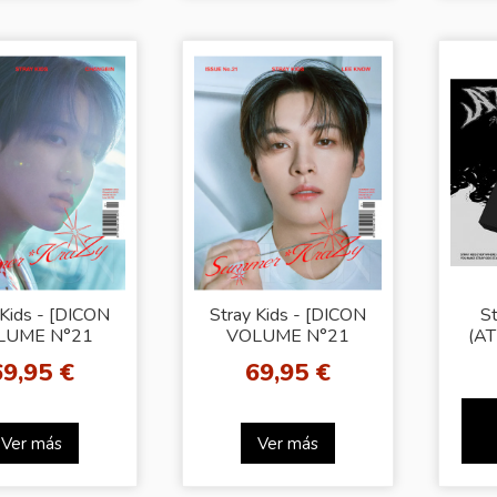
 Kids - [DICON
Stray Kids - [DICON
St
LUME N°21
VOLUME N°21
(AT
AY KIDS A-
STRAY KIDS A-
69,95 €
69,95 €
mer KraZy]
Summer KraZy] (LEE
ANGBIN VER)
KNOW VER)
Ver más
Ver más