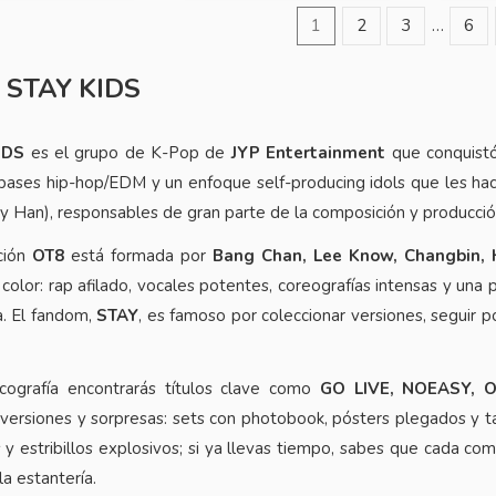
1
2
3
…
6
 STAY KIDS
IDS
es el grupo de K-Pop de
JYP Entertainment
que conquist
 bases hip-hop/EDM y un enfoque self-producing idols que les hac
y Han), responsables de gran parte de la composición y producció
ción
OT8
está formada por
Bang Chan, Lee Know, Changbin, H
 color: rap afilado, vocales potentes, coreografías intensas y una
a. El fandom,
STAY
, es famoso por coleccionar versiones, seguir 
cografía encontrarás títulos clave como
GO LIVE, NOEASY, 
 versiones y sorpresas: sets con photobook, pósters plegados y ta
s y estribillos explosivos; si ya llevas tiempo, sabes que cada c
a estantería.