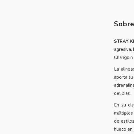
Sobre
STRAY K
agresiva,
Changbin 
La alinea
aporta su
adrenalin
del bias.
En su dis
múltiples
de estilo
hueco en l