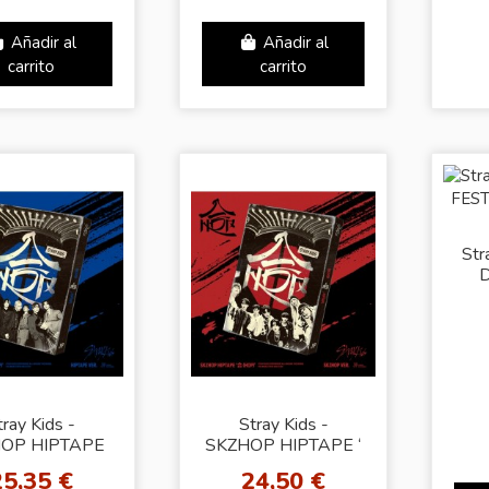
(HO
A
Añadir al
Añadir al
carrito
carrito
Str
D
tray Kids -
Stray Kids -
OP HIPTAPE
SKZHOP HIPTAPE ‘
)’ [HIPTAPE
(HOP)’ [SKZHOP
25,35 €
24,50 €
Ver.]
Ver.]