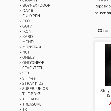
CRAVITY
BOYNEXTDOOR
Reposicio
DAY 6
colecció
ENHYPEN
EXO
GOT7
IKON
KARD
MCND
MONSTA X
NCT
ONEUS
ONLYONEOF
SEVENTEEN
SF9
SHINee
STRAY KIDS
SUPER JUNIOR
Stray 
THE BOYZ
(S
THE ROSE
TREASURE
TXT