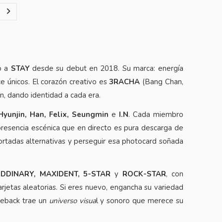
ó a
STAY
desde su debut en 2018. Su marca: energía
e únicos. El corazón creativo es
3RACHA
(Bang Chan,
n, dando identidad a cada era.
yunjin, Han, Felix, Seungmin
e
I.N
. Cada miembro
 presencia escénica que en directo es pura descarga de
portadas alternativas y perseguir esa photocard soñada
ODDINARY, MAXIDENT, 5-STAR
y
ROCK-STAR
, con
rjetas aleatorias. Si eres nuevo, engancha su variedad
omeback trae un
universo visua
l y sonoro que merece su