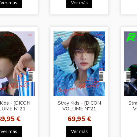
Ver más
Ver más
 Kids - [DICON
Stray Kids - [DICON
Str
LUME N°21
VOLUME N°21
V
AY KIDS A-
STRAY KIDS A-
S
69,95 €
69,95 €
mer KraZy]
Summer KraZy]
SE
HAN VER)
(HYUNJIN VER)
Ver más
Ver más