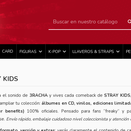
CARD
FIGURAS
K-POP
LLAVEROS & STRAPS
P
 KIDS
ra el sonido de
3RACHA
y vives cada comeback de
STRAY KIDS
 ampliar tu colección:
álbumes en CD, vinilos, ediciones limita
er benefits)
100% oficiales. Pensado para fans “freaky” y pa
se.
Envío rápido, embalaje cuidadoso nivel coleccionista y atención
r
formato, versión y extras
; verás claramente el contenido de ca