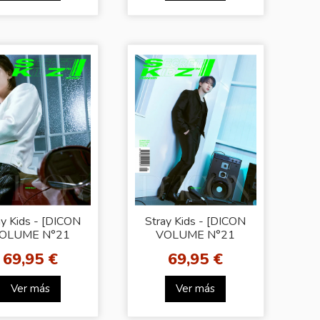
ay Kids - [DICON
Stray Kids - [DICON
OLUME N°21
VOLUME N°21
TRAY KIDS B-
STRAY KIDS B-
69,95 €
69,95 €
ECRET KIDZ]
SECRET KIDZ]
HYUNJIN VER)
(CHANGBIN VER)
Ver más
Ver más