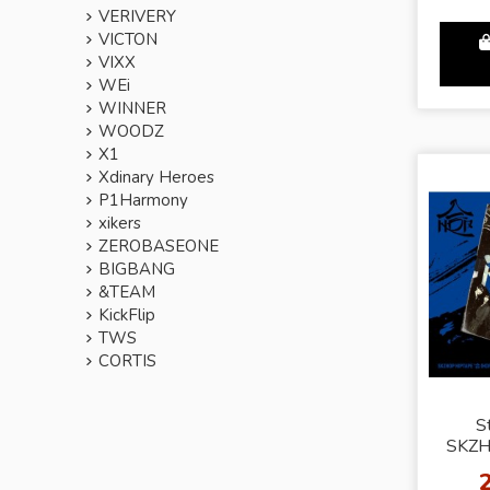
VERIVERY
VICTON
VIXX
WEi
WINNER
WOODZ
X1
Xdinary Heroes
P1Harmony
xikers
ZEROBASEONE
BIGBANG
&TEAM
KickFlip
TWS
CORTIS
S
SKZH
(HOP