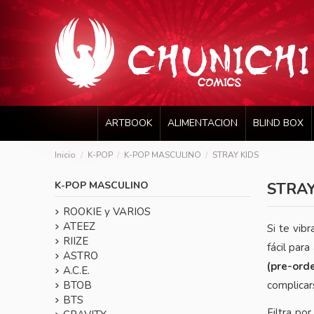
ARTBOOK
ALIMENTACION
BLIND BOX
Inicio
K-POP
K-POP MASCULINO
STRAY KIDS
K-POP MASCULINO
STRAY
ROOKIE y VARIOS
ATEEZ
Si te vib
RIIZE
fácil para
ASTRO
(pre-ord
A.C.E.
complicar
BTOB
BTS
Filtra po