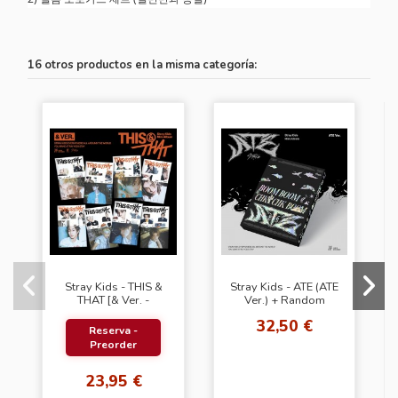
16 otros productos en la misma categoría:
Stray Kids - THIS &
Stray Kids - ATE (ATE
THAT [& Ver. -
Ver.) + Random
Random Cover] +
Photocard (JYP
32,50 €
Random Photocard
SHOP)
Reserva -
(SW)
Preorder
23,95 €