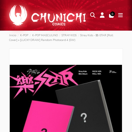
0
Inicio
K-POP
K-POP MASCULINO
STRAY KIDS
Stray Kids - 樂-STAR [Roll
Cover] + [LUCKY DRAW] Random Photocard 4 (SW)