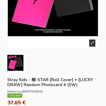
Stray Kids - 樂-STAR [Roll Cover] + [LUCKY
DRAW] Random Photocard 4 (SW)
Referencia
8809755505592
¡En stock!
37,65 €