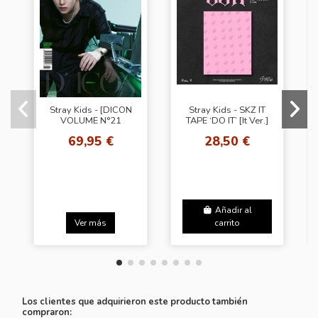
Stray Kids - [DICON
Stray Kids - SKZ IT
VOLUME N°21
TAPE ‘DO IT’ [It Ver.]
STRAY KIDS B-
+ Random Photocard
69,95 €
28,50 €
SECRET KIDZ]
(Apple Music)
(SEUNGMIN VER)
Añadir al
Ver más
carrito
Los clientes que adquirieron este producto también
compraron: