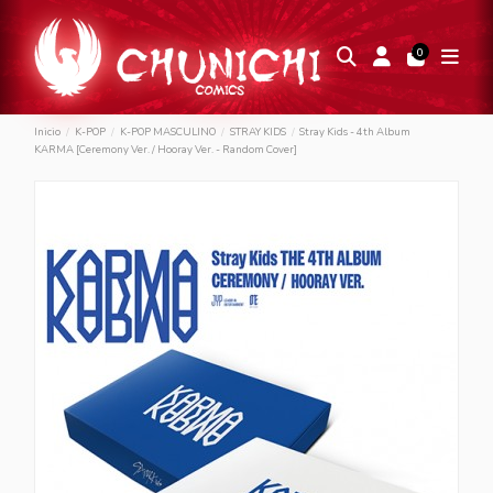
0
Inicio
K-POP
K-POP MASCULINO
STRAY KIDS
Stray Kids - 4th Album
KARMA [Ceremony Ver. / Hooray Ver. - Random Cover]