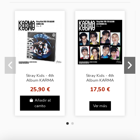
Stray Kids - 4th
Stray Kids - 4th
Album KARMA
Album KARMA
[Karma Ver.]
[Accordion Ver.]
25,90 €
17,50 €
Añadir al
carrito
Ver más