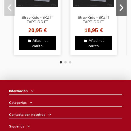
Stray Kids - SKZ IT
Stray Kids - SKZ IT
TAPE ‘DO IT’
TAPE ‘DO IT’
[Platform PLVE Ver.]
[Platform PLVE Ver.]
20,95 €
18,95 €
+ Random Photocard
+ + Random
(SW)
Photocard (BDM)
Añadir al
Añadir al
carrito
carrito
Información
Categorias
Contacta con nosotros
Síguenos