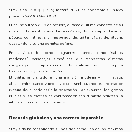
Stray Kids (스트레이 키즈) lanzará el 21 de noviembre su nuevo
proyecto
SKZ IT TAPE ‘DO IT’
.
El anuncio llegó el 19 de octubre, durante el último concierto de su
gira mundial en el Estadio Incheon Asiad, donde sorprendieron al
público con el estreno inesperado del tráiler oficial del álbum,
desatando la euforia de miles de fans.
En el video, los ocho integrantes aparecen como “sabios
modernos”, personajes simbólicos que representan distintas
energías y que irrumpen en un mundo paralizado por el miedo para
traer sanación y transformación.
El tráiler, ambientado en una mansión moderna y minimalista,
alterna entre blanco y negro y color, simbolizando el proceso de
ruptura del silencio hacia la renovación. Los susurros, los gestos
rituales y las escenas de confrontación con el miedo refuerzan la
intriga en torno al nuevo proyecto.
Récords globales y una carrera imparable
Stray Kids ha consolidado su posición como uno de los máximos