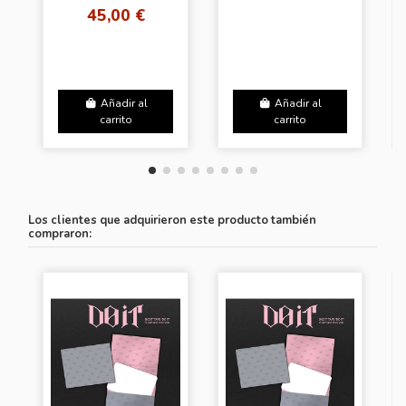
[SET] + Random
45,00 €
Photocard + sticker +
Masking tape...
Añadir al
Añadir al
carrito
carrito
Los clientes que adquirieron este producto también
compraron: