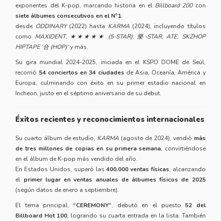
exponentes del K-pop, marcando historia en el
Billboard 200
con
siete álbumes consecutivos en el Nº1
:
desde
ODDINARY
(2022) hasta
KARMA
(2024), incluyendo títulos
como
MAXIDENT
,
★★★★★ (5-STAR)
,
樂-STAR
,
ATE
,
SKZHOP
HIPTAPE ‘合 (HOP)’
y más.
Su gira mundial 2024-2025, iniciada en el KSPO DOME de Seúl,
recorrió
54 conciertos en 34 ciudades
de Asia, Oceanía, América y
Europa, culminando con éxito en su primer estadio nacional en
Incheon, justo en el séptimo aniversario de su debut.
Éxitos recientes y reconocimientos internacionales
Su cuarto álbum de estudio,
KARMA
(agosto de 2024), vendió
más
de tres millones de copias en su primera semana
, convirtiéndose
en el álbum de K-pop más vendido del año.
En Estados Unidos, superó las
400.000 ventas físicas
, alcanzando
el
primer lugar en ventas anuales de álbumes físicos de 2025
(según datos de enero a septiembre).
El tema principal,
“CEREMONY”
, debutó en el puesto
52 del
Billboard Hot 100
, logrando su cuarta entrada en la lista. También