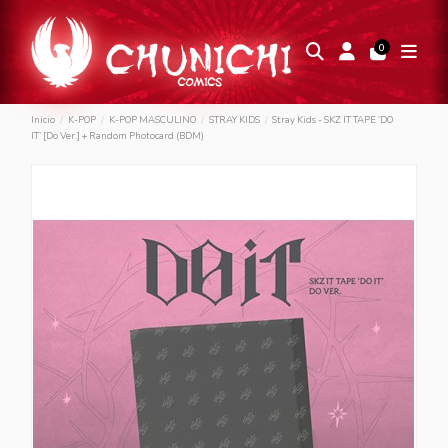
0
Inicio
K-POP
K-POP MASCULINO
STRAY KIDS
Stray Kids - SKZ IT TAPE ‘DO
IT’ [Do Ver.] + Random Photocard (BDM)