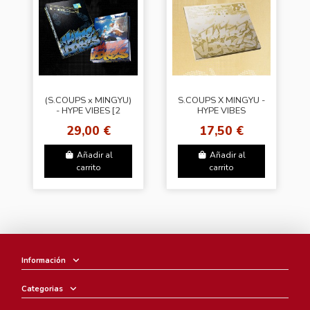
(S.COUPS x MINGYU)
S.COUPS X MINGYU -
- HYPE VIBES [2
HYPE VIBES
Types]
(COMPACT Ver.)
29,00 €
17,50 €
Añadir al
Añadir al
carrito
carrito
Información
Categorias