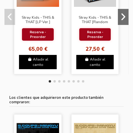
Stray Kids - THIS &
Stray Kids - THIS &
THAT [LP Ver.]
THAT [Random
Cover]
Reserva -
Reserva -
Preorder
Preorder
65,00 €
27,50 €
Añadir al
Añadir al
carrito
carrito
Los clientes que adquirieron este producto también
compraron: