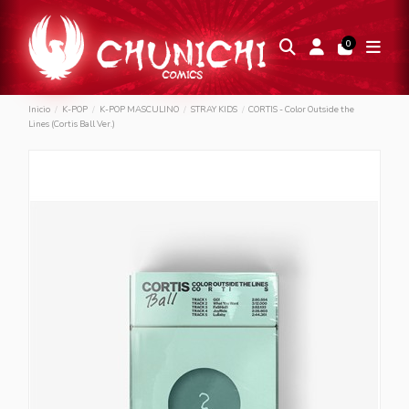
0
Inicio
K-POP
K-POP MASCULINO
STRAY KIDS
CORTIS - Color Outside the
Lines (Cortis Ball Ver.)