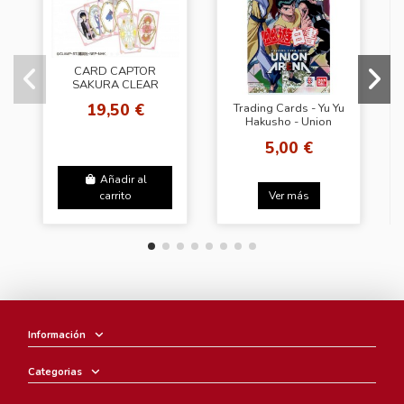
CARD CAPTOR
SAKURA CLEAR
CARD Poker Cards
19,50 €
Trading Cards - Yu Yu
Hakusho - Union
Arena
5,00 €
Añadir al
carrito
Ver más
Información
Categorias