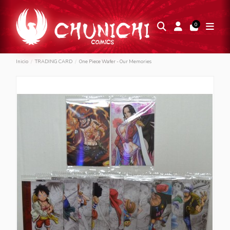
0
Inicio
TRADING CARD
One Piece Wafer - Our Memories