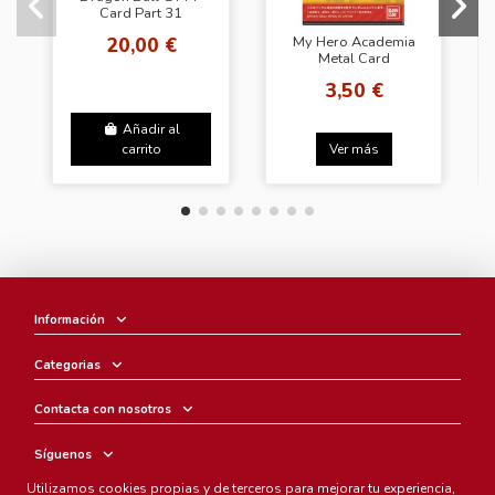
Card Part 31
(Regular Set)
20,00 €
My Hero Academia
Metal Card
Collection
3,50 €
(Carddass)
Añadir al
carrito
Ver más
Información
Categorias
Contacta con nosotros
Síguenos
Utilizamos cookies propias y de terceros para mejorar tu experiencia,