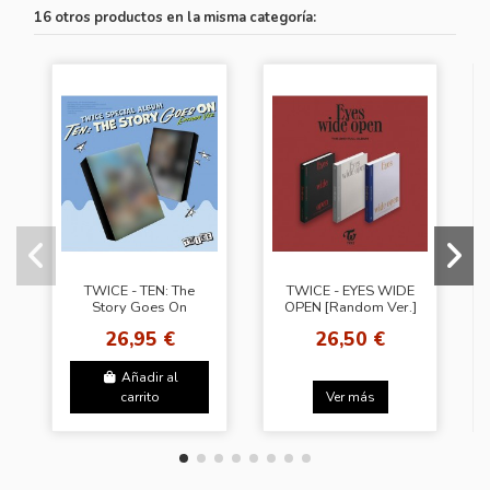
16 otros productos en la misma categoría:
TWICE - TEN: The
TWICE - EYES WIDE
Story Goes On
OPEN [Random Ver.]
EPISODE Ver. -
26,95 €
26,50 €
Random Cover]
Añadir al
carrito
Ver más