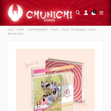
0
Inicio
K-POP
K-POP FEMENINO
TWICE
TWICE - TWICEcoaster : LANE 1
[Random Ver.]