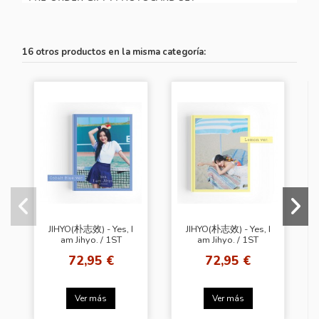
16 otros productos en la misma categoría:
JIHYO(朴志效) - Yes, I
JIHYO(朴志效) - Yes, I
am Jihyo. / 1ST
am Jihyo. / 1ST
PHOTOBOOK [Cobalt
PHOTOBOOK [Lemon
72,95 €
72,95 €
Blue Ver.]
Ver.]
Ver más
Ver más