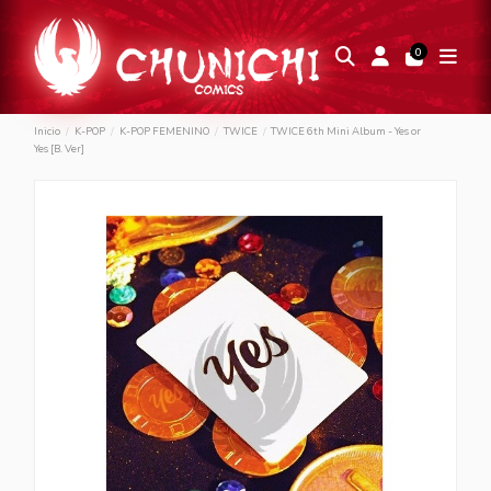
0
Inicio
K-POP
K-POP FEMENINO
TWICE
TWICE 6th Mini Album - Yes or
Yes [B. Ver]