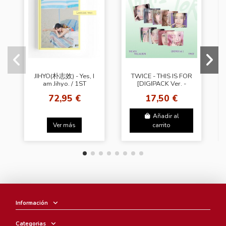
JIHYO(朴志效) - Yes, I
TWICE - THIS IS FOR
am Jihyo. / 1ST
[DIGIPACK Ver. -
PHOTOBOOK [Lemon
Random Cover] 14th
72,95 €
17,50 €
Ver.]
Mini Album
Añadir al
Ver más
carrito
Información
Categorias