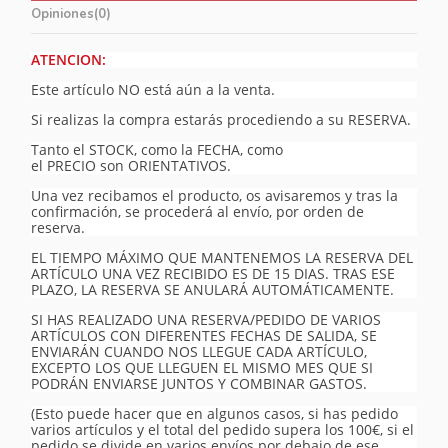
Opiniones
(0)
ATENCION:
Este artículo NO está aún a la venta.
Si realizas la compra estarás procediendo a su RESERVA.
Tanto el STOCK, como la FECHA, como
el PRECIO son ORIENTATIVOS.
Una vez recibamos el producto, os avisaremos y tras la
confirmación, se procederá al envío, por orden de
reserva.
EL TIEMPO MÁXIMO QUE MANTENEMOS LA RESERVA DEL
ARTÍCULO UNA VEZ RECIBIDO ES DE 15 DIAS. TRAS ESE
PLAZO, LA RESERVA SE ANULARÁ AUTOMÁTICAMENTE.
SI HAS REALIZADO UNA RESERVA/PEDIDO DE VARIOS
ARTÍCULOS CON DIFERENTES FECHAS DE SALIDA, SE
ENVIARÁN CUANDO NOS LLEGUE CADA ARTÍCULO,
EXCEPTO LOS QUE LLEGUEN EL MISMO MES QUE SI
PODRÁN ENVIARSE JUNTOS Y COMBINAR GASTOS.
(Esto puede hacer que en algunos casos, si has pedido
varios artículos y el total del pedido supera los 100€, si el
pedido se divide en varios envíos por debajo de ese