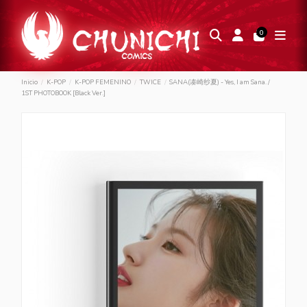
0
Inicio
K-POP
K-POP FEMENINO
TWICE
SANA(凑崎纱夏) - Yes, I am Sana. /
1ST PHOTOBOOK [Black Ver.]