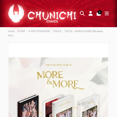
0
Inicio
K-POP
K-POP FEMENINO
TWICE
TWICE - MORE & MORE [Random
Ver.]