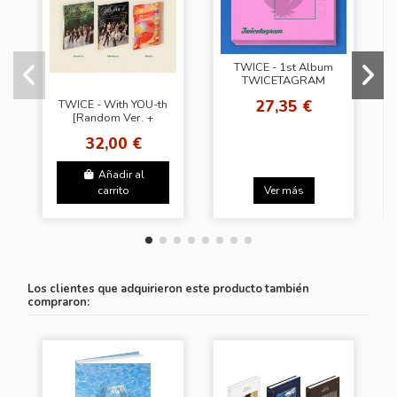
TWICE - 1st Album
TWICETAGRAM
[Random Ver.]
27,35 €
TWICE - With YOU-th
[Random Ver. +
Photocard (BDM)]
32,00 €
Añadir al
carrito
Ver más
Los clientes que adquirieron este producto también
compraron: