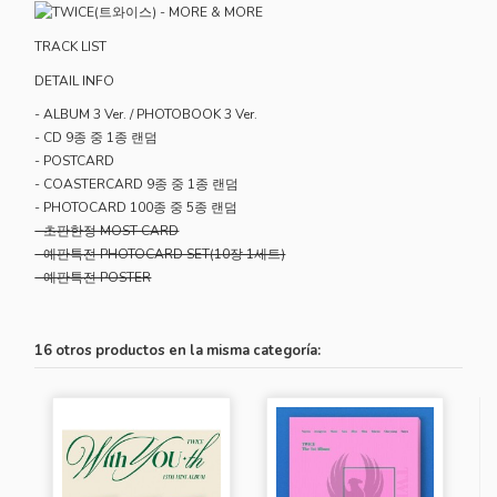
TRACK LIST
DETAIL INFO
- ALBUM 3 Ver. / PHOTOBOOK 3 Ver.
- CD 9종 중 1종 랜덤
- POSTCARD
- COASTERCARD 9종 중 1종 랜덤
- PHOTOCARD 100종 중 5종 랜덤
- 초판한정 MOST CARD
- 예판특전 PHOTOCARD SET(10장 1세트)
- 예판특전 POSTER
16 otros productos en la misma categoría: