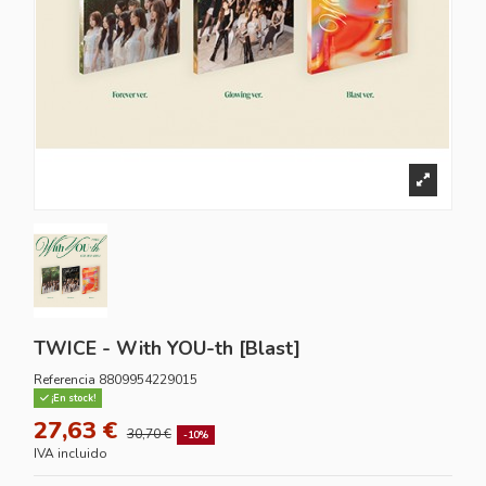
TWICE - With YOU-th [Blast]
Referencia
8809954229015
¡En stock!
27,63 €
30,70 €
-10%
IVA incluido