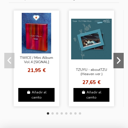
TWICE / Mini Album
Vol.4 [SIGNAL]
(Random ver.)
21,95 €
TZUYU - aboutTZU
(Heaven ver.)
27,65 €
Añadir al
Añadir al
carrito
carrito