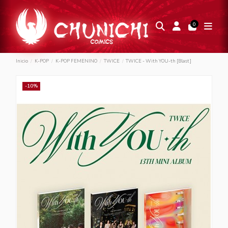
0
Inicio
K-POP
K-POP FEMENINO
TWICE
TWICE - With YOU-th [Blast]
-10%