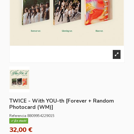
TWICE - With YOU-th [Forever + Random
Photocard (WM)]
Referencia
8809954229015
¡En stock!
32,00 €