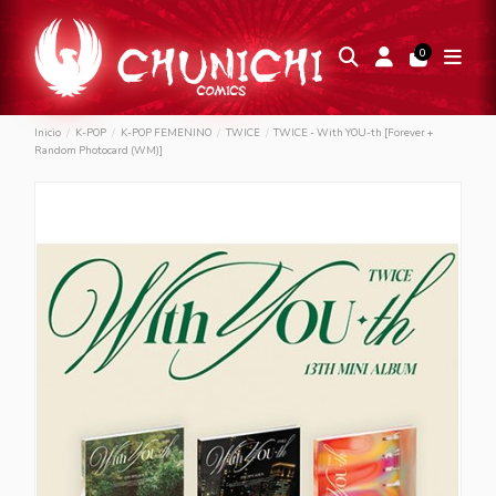
0
Inicio
K-POP
K-POP FEMENINO
TWICE
TWICE - With YOU-th [Forever +
Random Photocard (WM)]