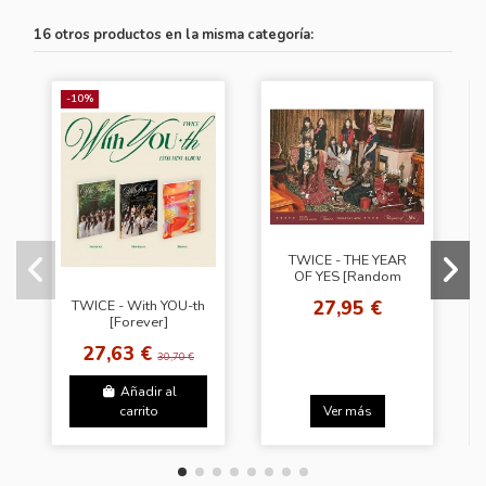
16 otros productos en la misma categoría:
-10%
TWICE - THE YEAR
OF YES [Random
Ver.]
27,95 €
TWICE - With YOU-th
[Forever]
27,63 €
30,70 €
Añadir al
carrito
Ver más