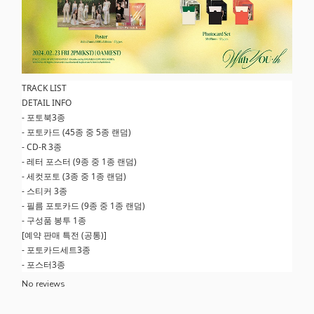
TRACK LIST
DETAIL INFO
- 포토북3종
- 포토카드 (45종 중 5종 랜덤)
- CD-R 3종
- 레터 포스터 (9종 중 1종 랜덤)
- 세컷포토 (3종 중 1종 랜덤)
- 스티커 3종
- 필름 포토카드 (9종 중 1종 랜덤)
- 구성품 봉투 1종
[예약 판매 특전 (공통)]
- 포토카드세트3종
- 포스터3종
No reviews