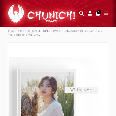
0
Inicio
K-POP
K-POP FEMENINO
TWICE
SANA(凑崎纱夏) - Yes, I am Sana. /
1ST PHOTOBOOK [White Ver.]