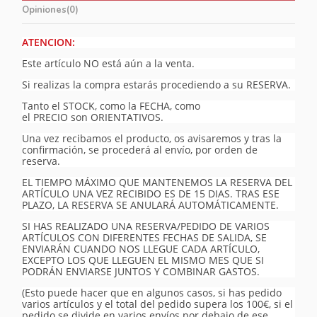
Opiniones
(0)
ATENCION:
Este artículo NO está aún a la venta.
Si realizas la compra estarás procediendo a su RESERVA.
Tanto el STOCK, como la FECHA, como
el PRECIO son ORIENTATIVOS.
Una vez recibamos el producto, os avisaremos y tras la
confirmación, se procederá al envío, por orden de
reserva.
EL TIEMPO MÁXIMO QUE MANTENEMOS LA RESERVA DEL
ARTÍCULO UNA VEZ RECIBIDO ES DE 15 DIAS. TRAS ESE
PLAZO, LA RESERVA SE ANULARÁ AUTOMÁTICAMENTE.
SI HAS REALIZADO UNA RESERVA/PEDIDO DE VARIOS
ARTÍCULOS CON DIFERENTES FECHAS DE SALIDA, SE
ENVIARÁN CUANDO NOS LLEGUE CADA ARTÍCULO,
EXCEPTO LOS QUE LLEGUEN EL MISMO MES QUE SI
PODRÁN ENVIARSE JUNTOS Y COMBINAR GASTOS.
(Esto puede hacer que en algunos casos, si has pedido
varios artículos y el total del pedido supera los 100€, si el
pedido se divide en varios envíos por debajo de ese