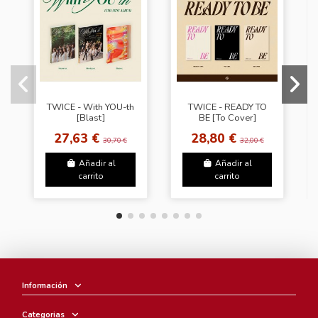
TWICE - With YOU-th
TWICE - READY TO
[Blast]
BE [To Cover]
27,63 €
28,80 €
30,70 €
32,00 €
Añadir al
Añadir al
carrito
carrito
Información
Categorias