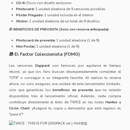
CD-R:
Disco con diseño exclusivo.
Photocard:
1 unidad aleatoria de 9 versiones posibles.
Póster Plegado:
1 unidad incluida en el interior.
Sticker:
1 unidad aleatoria de un total de 9 diseños.
🎁
BENEFICIOS DE PREVENTA (Solo con reserva anticipada):
Photocard de preventa:
1 unidad aleatoria (1 de 9).
Mini Postal:
1 unidad aleatoria (1 de 9).
🎁 El Factor Coleccionista (FOMO)
Las versiones
Digipack
son famosas por agotarse en tiempo
récord, ya que los fans buscan desesperadamente completar el
"OT9" o conseguir a su integrante favorita. Al realizar tu reserva
ahora, no solo aseguras una unidad de este lanzamiento limitado,
sino que garantizas los
beneficios de preventa
que no estarán
disponibles tras el lanzamiento oficial. Además, cada compra
contribuye directamente al éxito de TWICE en las listas
Hanteo y
Circle Chart
. ¡Asegura tu copia y demuestra que este regreso es
"para ti"!