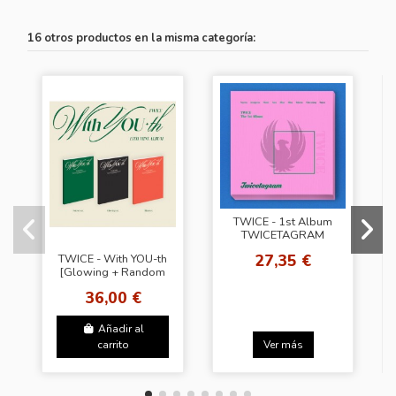
16 otros productos en la misma categoría:
TWICE - 1st Album
TWICETAGRAM
[Random Ver.]
27,35 €
TWICE - With YOU-th
[Glowing + Random
Photocard (JYP
36,00 €
SHOP)]
Añadir al
carrito
Ver más