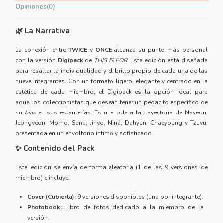
Opiniones
(0)
🌿 La Narrativa
La conexión entre
TWICE
y
ONCE
alcanza su punto más personal
con la versión
Digipack
de
THIS IS FOR
. Esta edición está diseñada
para resaltar la individualidad y el brillo propio de cada una de las
nueve integrantes. Con un formato ligero, elegante y centrado en la
estética de cada miembro, el Digipack es la opción ideal para
aquellos coleccionistas que desean tener un pedacito específico de
su
bias
en sus estanterías. Es una oda a la trayectoria de Nayeon,
Jeongyeon, Momo, Sana, Jihyo, Mina, Dahyun, Chaeyoung y Tzuyu,
presentada en un envoltorio íntimo y sofisticado.
✨ Contenido del Pack
Esta edición se envía de forma aleatoria (1 de las 9 versiones de
miembro) e incluye:
Cover (Cubierta):
9 versiones disponibles (una por integrante).
Photobook:
Libro de fotos dedicado a la miembro de la
versión.