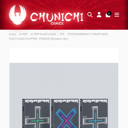
0
Inicio
K-POP
K-POP MASCULINO
TXT
TXT(TOMORROW X TOGRTHER) -
THE CHAOS CHAPTER : FREEZE [Random Ver.]