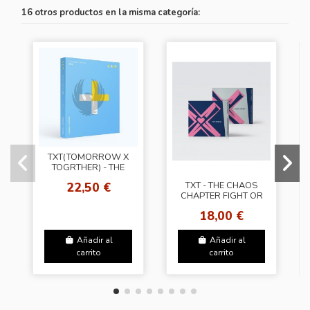
16 otros productos en la misma categoría:
TXT(TOMORROW X
TOGRTHER) - THE
DREAM CHAPTER
22,50 €
TXT - THE CHAOS
STAR
CHAPTER FIGHT OR
ESCAPE [Together
18,00 €
Ver. - Random
Cover]
Añadir al
Añadir al
carrito
carrito