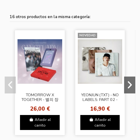
16 otros productos en la misma categoría:
NOVEDAD
TOMORROW X
YEONJUN (TXT) - NO
TOGETHER - 별의 장
LABELS: PART 02 -
SANCTUARY
(Compact Ver.)
26,00 €
16,90 €
[Random Cover]
(3Types Random)
Añadir al
Añadir al
carrito
carrito