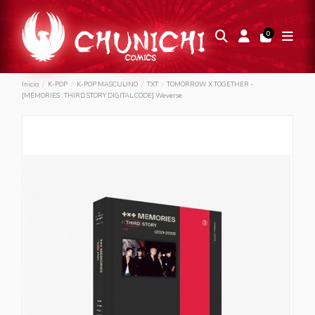
0
Inicio
K-POP
K-POP MASCULINO
TXT
TOMORROW X TOGETHER -
[MEMORIES : THIRD STORY DIGITAL CODE] Weverse