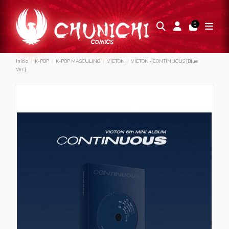
0
Inicio
K-POP
K-POP MASCULINO
VICTON
VICTON - CONTINUOUS [Blue
Ver.]