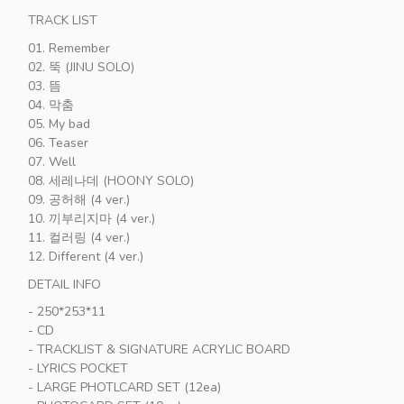
TRACK LIST
01. Remember
02. 뚝 (JINU SOLO)
03. 뜸
04. 막춤
05. My bad
06. Teaser
07. Well
08. 세레나데 (HOONY SOLO)
09. 공허해 (4 ver.)
10. 끼부리지마 (4 ver.)
11. 컬러링 (4 ver.)
12. Different (4 ver.)
DETAIL INFO
- 250*253*11
- CD
- TRACKLIST & SIGNATURE ACRYLIC BOARD
- LYRICS POCKET
- LARGE PHOTLCARD SET (12ea)