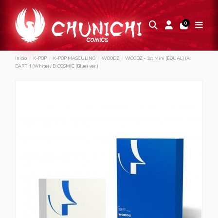
0
Inicio
K-POP
K-POP MASCULINO
WOODZ
WOODZ - 1st Mini [EQUAL] (A:
EARTH (White) / B: COSMIC (Blue) ver.)