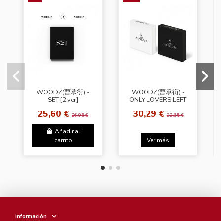
WOODZ(曹承衍) -
WOODZ(曹承衍) -
SET [2.ver]
ONLY LOVERS LEFT
[Random Ver.]
25,60 €
30,29 €
26,95 €
33,65 €
Añadir al
carrito
Ver más
Información