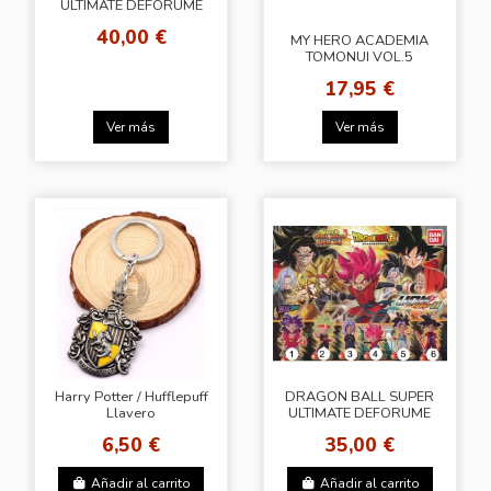
ULTIMATE DEFORUME
MASCOT BURST 19
40,00 €
MY HERO ACADEMIA
TOMONUI VOL.5
17,95 €
Ver más
Ver más
Harry Potter / Hufflepuff
DRAGON BALL SUPER
Llavero
ULTIMATE DEFORUME
MASCOT BURST PART
6,50 €
35,00 €
21
Añadir al carrito
Añadir al carrito