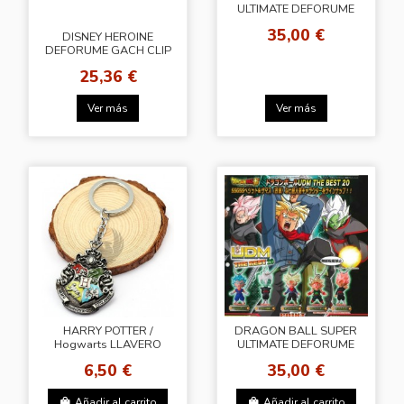
ULTIMATE DEFORUME
MASCOT THE BEST 18
35,00 €
DISNEY HEROINE
DEFORUME GACH CLIP
VOL.4
25,36 €
Ver más
Ver más
HARRY POTTER /
DRAGON BALL SUPER
Hogwarts LLAVERO
ULTIMATE DEFORUME
MASCOT THE BEST 20
6,50 €
35,00 €
Añadir al carrito
Añadir al carrito