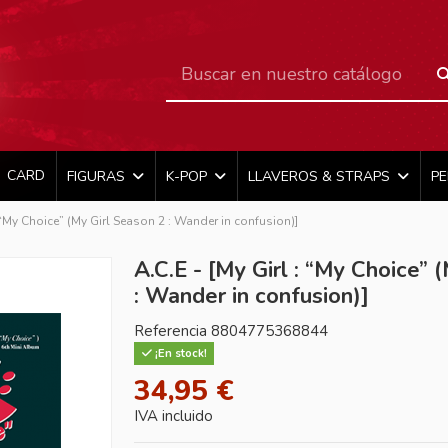
CARD
FIGURAS
K-POP
LLAVEROS & STRAPS
P
: “My Choice” (My Girl Season 2 : Wander in confusion)]
A.C.E - [My Girl : “My Choice” 
: Wander in confusion)]
Referencia
8804775368844
¡En stock!
34,95 €
IVA incluido