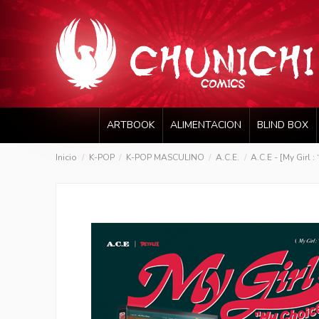
ARTBOOK
ALIMENTACION
BLIND BOX
Inicio
K-POP
K-POP MASCULINO
A.C.E.
A.C.E - [My Girl 