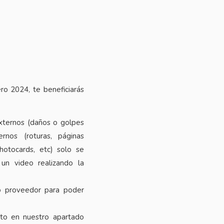
ro 2024, te beneficiarás
xternos (daños o golpes
rnos (roturas, páginas
photocards, etc) solo se
 un video realizando la
o proveedor para poder
cto en nuestro apartado