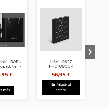
INK - BORN
LISA - 0327
gipack Ver. -
PHOTOBOOK
a Cover]
VOL.03
[Ex
,95 €
56,95 €
Añadir al
er más
carrito