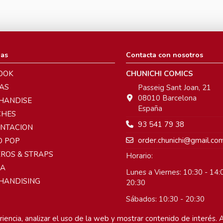
ias
Contacta con nosotros
OOK
CHUNICHI COMICS
AS
Passeig Sant Joan, 21
08010 Barcelona
HANDISE
España
CHES
93 541 79 38
ENTACION
order.chunichi@gmail.co
O POP
ROS & STRAPS
Horario:
A
Lunes a Viernes: 10:30 - 14:0
HANDISING
20:30
Sábados: 10:30 - 20:30
Domingos: Cerrado
iencia, analizar el uso de la web y mostrar contenido de interés. A