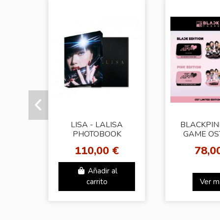
LISA - LALISA
BLACKPIN
PHOTOBOOK
GAME OS
[SPECIAL EDITION]
GIRLS] Ste
110,00 €
78,0
(SET
Añadir al
carrito
Ver m