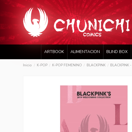
ARTBOOK
ALIMENTACION
BLIND BOX
Inicio
K-POP
K-POP FEMENINO
BLACKPINK
BLACKPINK 