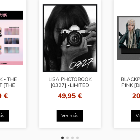
K - THE
LISA PHOTOBOOK
BLACKP
T [THE
[0327] -LIMITED
PINK [Di
lla ver.
EDITION-
Lis
0 €
49,95 €
20
)
ás
Ver más
V