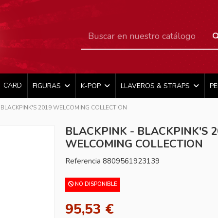
CARD
FIGURAS
K-POP
LLAVEROS & STRAPS
P
- BLACKPINK'S 2019 WELCOMING COLLECTION
BLACKPINK - BLACKPINK'S 2
WELCOMING COLLECTION
Referencia
8809561923139
NO DISPONIBLE
95,53 €