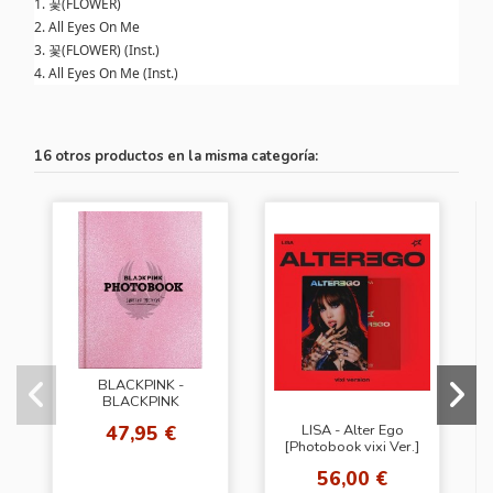
1. 꽃(FLOWER)
2. All Eyes On Me
3. 꽃(FLOWER) (Inst.)
4. All Eyes On Me (Inst.)
16 otros productos en la misma categoría:
BLACKPINK -
BLACKPINK
PHOTOBOOK -
47,95 €
LISA - Alter Ego
LIMITED EDITION-
[Photobook vixi Ver.]
56,00 €