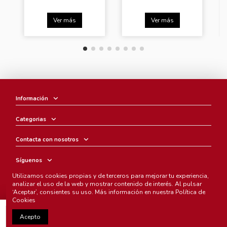
Ver más
Ver más
Información
Categorias
Contacta con nosotros
Síguenos
Utilizamos cookies propias y de terceros para mejorar tu experiencia,
Boletín
analizar el uso de la web y mostrar contenido de interés. Al pulsar
‘Aceptar’, consientes su uso. Más información en nuestra
Política de
Cookies
Añadir al carrito
Acepto
Chunichi Comics
- © Copyright 2005-2025. Todos los derechos
reservados.