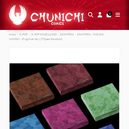
0
Inicio
K-POP
K-POP MASCULINO
ENHYPEN
ENHYPEN - THE SIN:
VANISH - (Fugitive Ver.) (7Types Random)