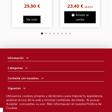
–daydream- [JAPAN
DILEMMA [Random
29,90 €
23,40 €
Edition]
Ver.]
26,00 €
Añadir al
Ver más
carrito
Información
Categorias
Contacta con nosotros
Síguenos
Utilizamos cookies propias y de terceros para mejorar tu experiencia,
Boletín
analizar el uso de la web y mostrar contenido de interés. Al pulsar
‘Aceptar’, consientes su uso. Más información en nuestra
Política de
Cookies