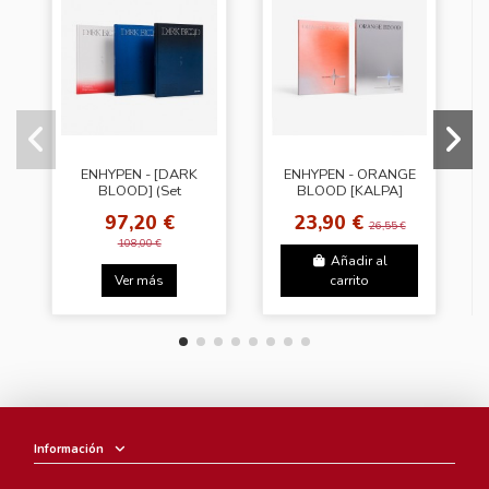
ENHYPEN - [DARK
ENHYPEN - ORANGE
BLOOD] (Set
BLOOD [KALPA]
ver.)+Wersele Gift
97,20 €
23,90 €
26,55 €
108,00 €
Añadir al
Ver más
carrito
Información