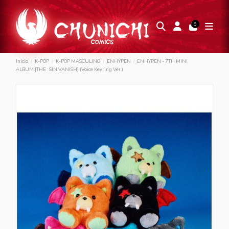
0
Inicio
K-POP
K-POP MASCULINO
ENHYPEN
ENHYPEN - 7TH MINI
ALBUM [THE : SIN VANISH] (Voice Keyring Ver.)