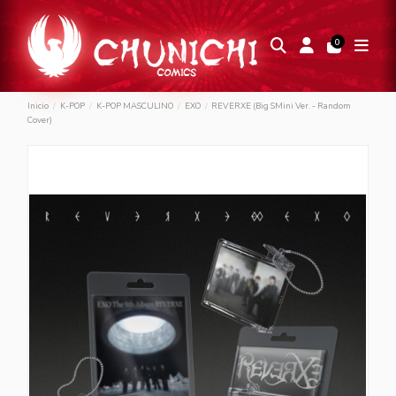
0
Inicio
K-POP
K-POP MASCULINO
EXO
REVERXE (Big SMini Ver. - Random
Cover)