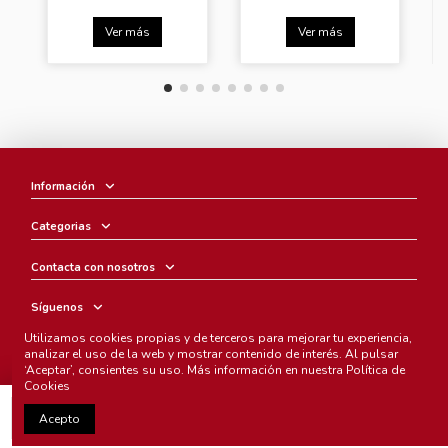
Ver más
Ver más
Información
Categorias
Contacta con nosotros
Síguenos
Utilizamos cookies propias y de terceros para mejorar tu experiencia,
Boletín
analizar el uso de la web y mostrar contenido de interés. Al pulsar
‘Aceptar’, consientes su uso. Más información en nuestra
Política de
Cookies
Añadir al carrito
Acepto
Chunichi Comics
- © Copyright 2005-2025. Todos los derechos
reservados.