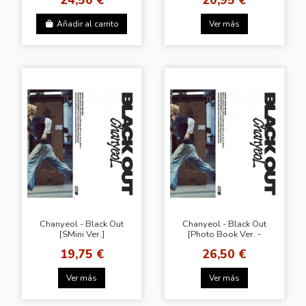
Añadir al carrito
Ver más
Chanyeol - Black Out
Chanyeol - Black Out
[SMini Ver.]
[Photo Book Ver. -
Random Cover]
19,75 €
26,50 €
Ver más
Ver más