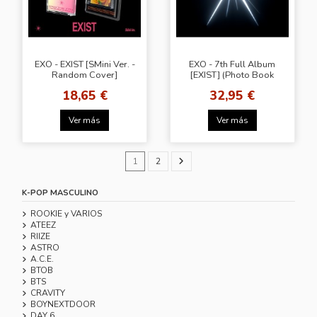
EXO - EXIST [SMini Ver. -
EXO - 7th Full Album
Random Cover]
[EXIST] (Photo Book
Ver.) + Exclusive
18,65 €
32,95 €
Photocard
Ver más
Ver más
1
2
K-POP MASCULINO
ROOKIE y VARIOS
ATEEZ
RIIZE
ASTRO
A.C.E.
BTOB
BTS
CRAVITY
BOYNEXTDOOR
DAY 6