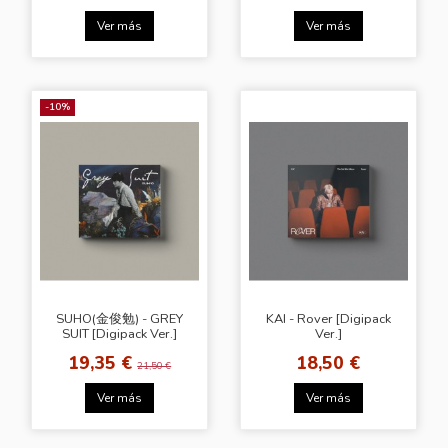
Ver más
Ver más
-10%
SUHO(金俊勉) - GREY
KAI - Rover [Digipack
SUIT [Digipack Ver.]
Ver.]
19,35 €
18,50 €
21,50 €
Ver más
Ver más