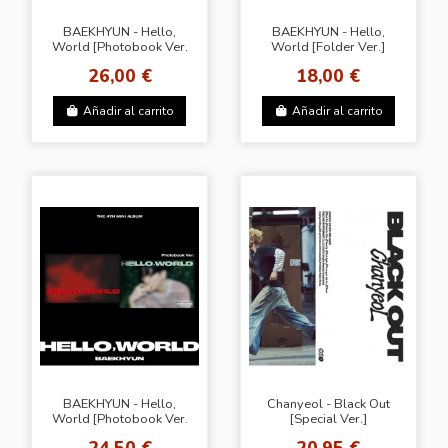
BAEKHYUN - Hello,
BAEKHYUN - Hello,
World [Photobook Ver.
World [Folder Ver.]
- Random Cover] + WM
26,00 €
18,00 €
Añadir al carrito
Añadir al carrito
BAEKHYUN - Hello,
Chanyeol - Black Out
World [Photobook Ver.
[Special Ver.]
- Random Cover]
24,50 €
20,95 €