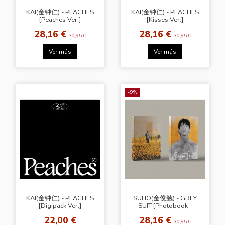
KAI(金钟仁) - PEACHES
KAI(金钟仁) - PEACHES
[Peaches Ver.]
[Kisses Ver.]
28,16 €
28,16 €
30,95 €
30,95 €
Ver más
Ver más
-9%
KAI(金钟仁) - PEACHES
SUHO(金俊勉) - GREY
[Digipack Ver.]
SUIT [Photobook -
Random Ver.]
22,00 €
28,16 €
30,95 €