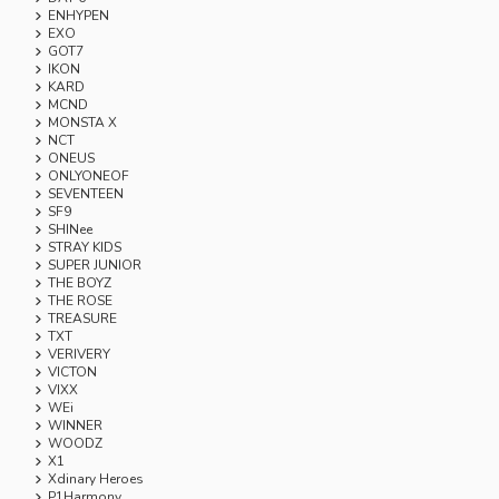
ENHYPEN
EXO
GOT7
IKON
KARD
MCND
MONSTA X
NCT
ONEUS
ONLYONEOF
SEVENTEEN
SF9
SHINee
STRAY KIDS
SUPER JUNIOR
THE BOYZ
THE ROSE
TREASURE
TXT
VERIVERY
VICTON
VIXX
WEi
WINNER
WOODZ
X1
Xdinary Heroes
P1Harmony