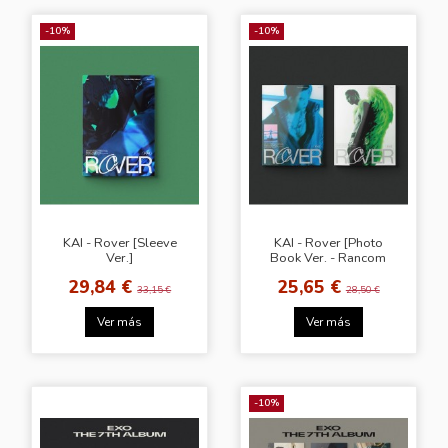
-10%
-10%
KAI - Rover [Sleeve
KAI - Rover [Photo
Ver.]
Book Ver. - Rancom
Cover]
29,84 €
25,65 €
33,15 €
28,50 €
Ver más
Ver más
-10%