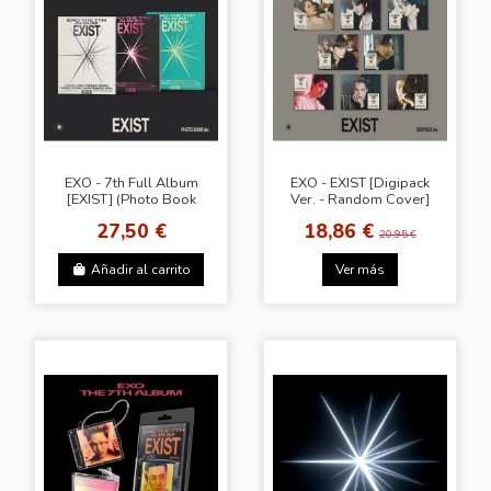
EXO - 7th Full Album
EXO - EXIST [Digipack
[EXIST] (Photo Book
Ver. - Random Cover]
Ver.)
27,50 €
18,86 €
20,95 €
Añadir al carrito
Ver más