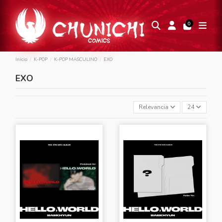
0
Inicio
K-POP
K-POP MASCULINO
EXO
EXO
Relevancia
24