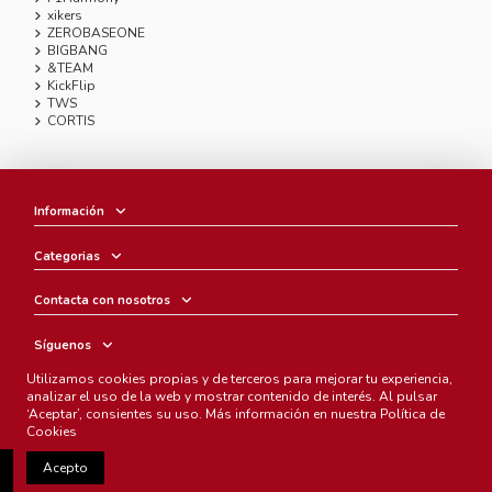
xikers
ZEROBASEONE
BIGBANG
&TEAM
KickFlip
TWS
CORTIS
Información
Categorias
Contacta con nosotros
Síguenos
Utilizamos cookies propias y de terceros para mejorar tu experiencia,
Boletín
analizar el uso de la web y mostrar contenido de interés. Al pulsar
‘Aceptar’, consientes su uso. Más información en nuestra
Política de
Cookies
Acepto
Chunichi Comics
- © Copyright 2005-2025. Todos los derechos
reservados.