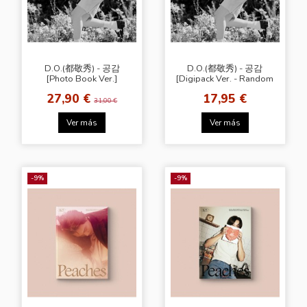
D.O.(都敬秀) - 공감
D.O.(都敬秀) - 공감
[Photo Book Ver.]
[Digipack Ver. - Random
Cover]
27,90 €
17,95 €
31,00 €
Ver más
Ver más
-9%
-9%